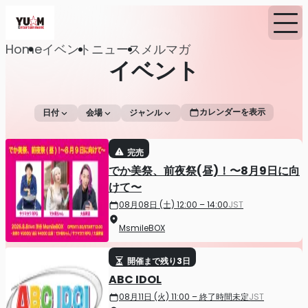
Home
イベント
ニュース
メルマガ
イベント
カレンダーを表示
日付
会場
ジャンル
完売
でか美祭、前夜祭(昼)！〜8月9日に向
けて〜
08月08日 (土) 12:00 – 14:00
JST
MsmileBOX
開催まで残り3日
ABC IDOL
08月11日 (火) 11:00 – 終了時間未定
JST