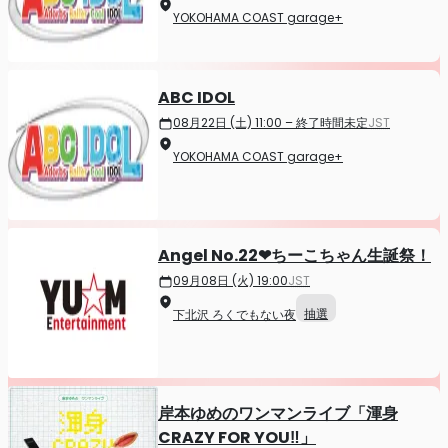
YOKOHAMA COAST garage+
ABC IDOL
08月22日 (土) 11:00 – 終了時間未定
JST
YOKOHAMA COAST garage+
Angel No.22❤ちーこちゃん生誕祭！
09月08日 (火) 19:00
JST
抽選
下北沢 ろくでもない夜
岸本ゆめのワンマンライブ「渾身
CRAZY FOR YOU‼」