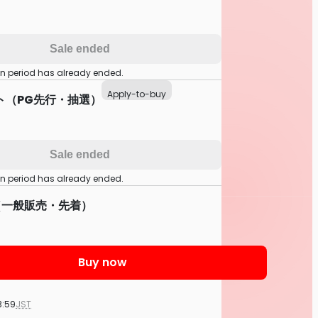
Sale ended
on period has already ended.
Apply-to-buy
ト（PG先行・抽選）
Sale ended
on period has already ended.
（一般販売・先着）
Buy now
3:59
JST