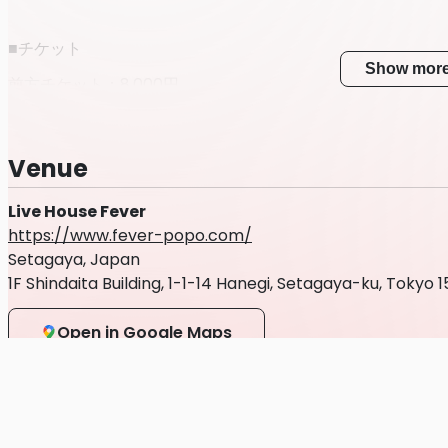
■チケット
Show mor
前方チケット：8,000円
一般チケット：3,000円
※別途1ドリンク代
Venue
Live House Fever
■販売スケジュール
https://www.fever-popo.com/
Setagaya, Japan
FC先行：5⽉9⽇(土)20:00〜5⽉22⽇（金）23:59
1F Shindaita Building, 1-1-14 Hanegi, Setagaya-ku, Tokyo
PG先行：5⽉26⽇(火)20:00〜6⽉8⽇（月）23:59
Open in Google Maps
一般販売：6⽉12⽇（⾦）20:00〜公演前⽇23:59まで
■注意事項
本公演を開催するにあたり、下記ご案内と注意事項を必ずよ