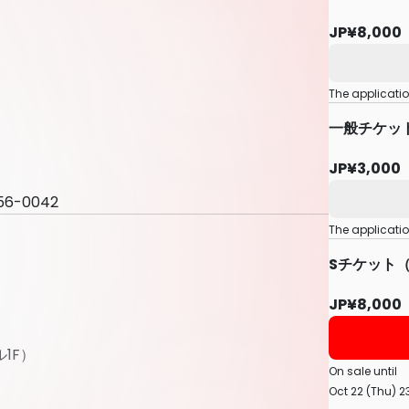
JP¥8,000
The applicati
一般チケッ
JP¥3,000
 156-0042
The applicati
Sチケット
JP¥8,000
1F）
On sale until
Oct 22 (Thu) 2