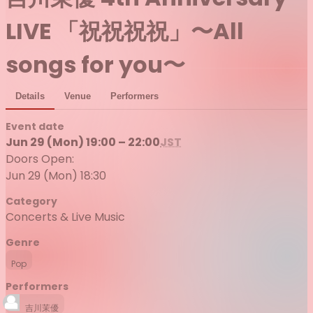
LIVE 「祝祝祝祝」〜All
songs for you〜
Details
Venue
Performers
Event date
Jun 29 (Mon) 19:00 – 22:00
JST
Doors Open:
Jun 29 (Mon) 18:30
Category
Concerts & Live Music
Genre
Pop
Performers
吉川茉優