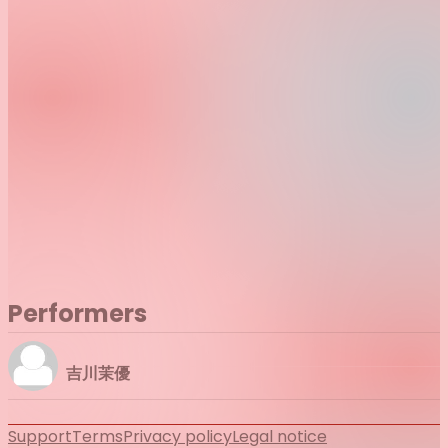
Performers
吉川茉優
Support
Terms
Privacy policy
Legal notice