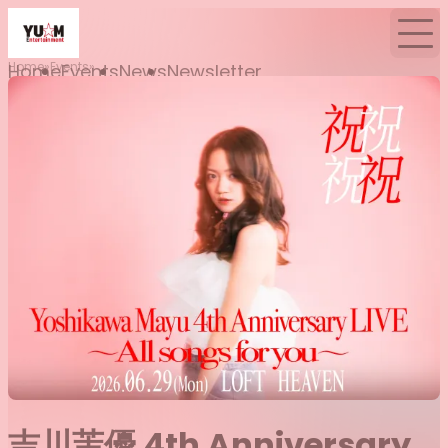
Home
Events
Home
Events
News
Newsletter
吉川茉優 4th Anniversary