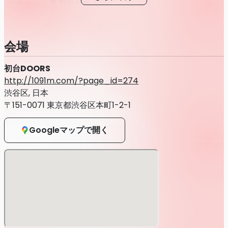
※Sチケット専用前方エリア
・Aチケット：500円（消費税込み、別途1ドリンク代）
※通常スタンディングチケット
会場
・後方カメラ席チケット：8,000円（消費税込み、別途1ドリ
初台DOORS
ンク代）
http://1091m.com/?page_id=274
渋谷区, 日本
〒151-0071 東京都渋谷区本町1-2-1
★オールスタンディング、整理番号付き、整理番号順入場
Googleマップで開く
本公演を開催するにあたり、下記ご案内と注意事項を必ずよ
くご確認いただき、同意いただけた方のみチケットをご購入
いただけます。
※本注意事項は予告なく変更する場合がありますので予めご
了承下さい。
※規制入場および規制退場は行いません。当日は係員の指示
に従ってご入場ください。