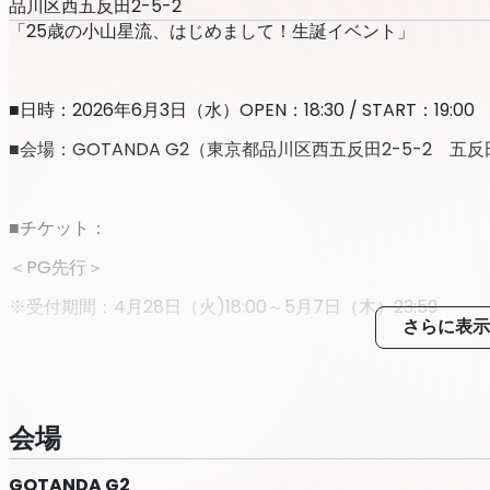
品川区西五反田2-5-2
「25歳の小山星流、はじめまして！生誕イベント」
■日時：2026年6月3日（水）OPEN：18:30 / START：19:00
■会場：GOTANDA G2（東京都品川区西五反田2-5-2 五反
■チケット：
＜PG先行＞
※受付期間：4月28日（火)18:00～5月7日（木）23:59
さらに表示
・SSチケット¥25,000（税込） ※別途ドリンク代 ※先行
※前方席（会場内） ※SSTシャツ（1サイズ） ※サイン入り2
会場
GOTANDA G2