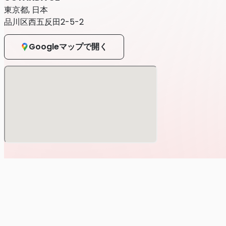
・一般チケット¥4,000円（税込）※別途ドリンク代
東京都, 日本
品川区西五反田2-5-2
＜一般販売＞
Googleマップで開く
※受付期間：5月11日（月）18:00～～公演前日23:59まで
・一般チケット¥4,000円（税込）※別途ドリンク代
本公演を開催するにあたり、下記ご案内と注意事項を必ずよ
をご購入いただけます。
※本注意事項は予告なく変更する場合がありますので予めご
※マスク着用は個人の判断に委ねることとします。またスタ
※規制入場および規制退場は行いません。当日は係員の指示
※必ずチケットに記載されているエリアでご観覧下さい。
※本公演のチケットは全て電子チケットです。