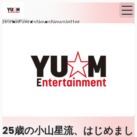
Home
Events
Home
Events
News
Newsletter
25歳の小山星流、はじめまし