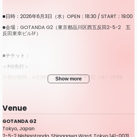
■日時：2026年6月3日（水）OPEN：18:30 / START：19:00
■会場：GOTANDA G2（東京都品川区西五反田2-5-2 五
反田東幸ビル1F）
■チケット：
＜PG先行＞
※受付期間：4月28日（火)18:00～5月7日（木）23:59
Show more
・SSチケット¥25,000（税込） ※別途ドリンク代 ※先行
のみ販売
Venue
※前方席（会場内） ※SSTシャツ（1サイズ） ※サイン入
GOTANDA G2
り2SHOT撮影券
Tokyo, Japan
2-5-2 Nishigotanda, Shinagawa Ward, Tokyo 141-0031