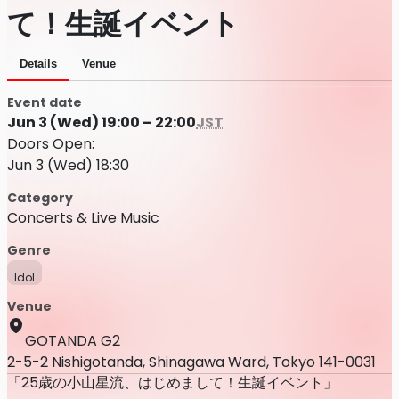
て！生誕イベント
Details
Venue
Event date
Jun 3 (Wed) 19:00 – 22:00
JST
Doors Open:
Jun 3 (Wed) 18:30
Category
Concerts & Live Music
Genre
Idol
Venue
GOTANDA G2
2-5-2 Nishigotanda, Shinagawa Ward, Tokyo 141-0031
「25歳の小山星流、はじめまして！生誕イベント」