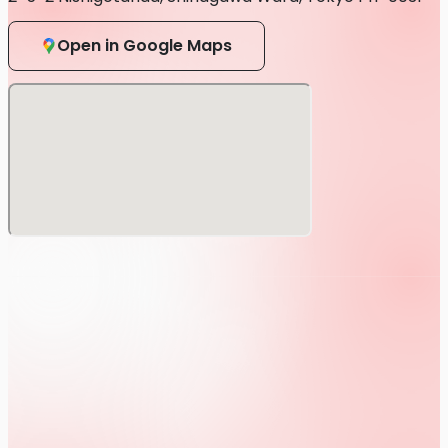
・一般チケット¥4,000円（税込）※別途ドリンク代
Open in Google Maps
＜一般販売＞
※受付期間：5月11日（月）18:00～～公演前日23:59まで
・一般チケット¥4,000円（税込）※別途ドリンク代
本公演を開催するにあたり、下記ご案内と注意事項を必ずよ
くご確認いただき、同意いただけた方のみチケットをご購入
いただけます。
※本注意事項は予告なく変更する場合がありますので予めご
了承下さい。
※マスク着用は個人の判断に委ねることとします。またスタ
ッフはマスクをさせて頂く場合もございます。
※規制入場および規制退場は行いません。当日は係員の指示