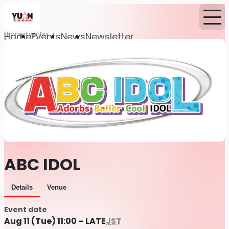
Home
Events
Home
Events
News
Newsletter
ABC IDOL
Details
Venue
Event date
Aug 11 (Tue) 11:00 – LATE
JST