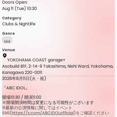
Doors Open:
Aug 11 (Tue) 10:30
Category
Clubs & Nightlife
Genre
Idol
Venue
YOKOHAMA COAST garage+
Asobuild B1F, 2-14-9 Takashima, Nishi Ward, Yokohama,
Kanagawa 220-0011
2026年8月11日(火・祝)
『ABC IDOL』
開場10:30 / 開演11:00
※開場開演時間は変更になる可能性がございます
※最新の公演情報に関してはイベント
SNS(
https://x.com/ABCIDOLofficial
)をご確認ください