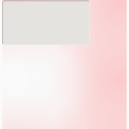
なお、女性・学生のお客様が誤ってチケットをご購入された
場合は、返金対応を行いませんので、あらかじめご了承くだ
さい。
＜入場呼び出し順＞
①VIPチケット→②一般チケット→③女性・学生→④当日券
※③のお客様はチケットのご購入は不要です。会場受付でお
申し出ください。学生の方はエントランスで学生証のご提示
をお願いいたします。
【ABCIDOLに関する注意事項】
本公演を開催するにあたり、下記ご案内と注意事項を必ずよ
くご確認いただき、同意いただけた方のみチケットをご購入
いただけます。
※本注意事項は予告なく変更する場合がありますので予めご
了承下さい。
※また、公演内容の変更・延期・遅延、出演者のキャンセル
や変更の場合、チケットの払い戻し、また会場までの旅費等
（キャンセル料含）の補償は一切いたしません。
※公演が中止となった場合は払い戻しいたします。
※会場内への飲食物の持ち込みはできません。アルコール類