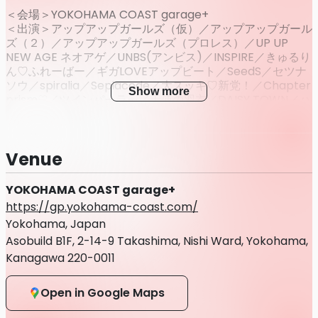
＜会場＞YOKOHAMA COAST garage+
＜出演＞アップアップガールズ（仮）／アップアップガール
ズ（２）／アップアップガールズ（プロレス）／UP UP
NEW AGE ネオアゲ／UNBS(アンビス)／INSPIRE／きゅるり
ん♡ふれーばー／ギガLOVEアップビート／SeedS／セツナ
ソウ／spiralia／Sepiacode／大スッキ♡新党！／Chapter
Show more
prism♡／ツインパーラー／天使の羽衣／DAISY TOWN／ハ
イシーユース／ひとつキラリ／MilMoon／Meteors／八木
沙季／LiVREAL／ルートプリュフォール／Pafio／Sparkling
Eyes／Mi'Line Hearts
Venue
＜チケット情報＞
YOKOHAMA COAST garage+
・前売券
https://gp.yokohama-coast.com/
VIP10,000円／一般2500円
Yokohama, Japan
・当日券
VIP11,000円／一般3500円
Asobuild B1F, 2-14-9 Takashima, Nishi Ward, Yokohama,
Kanagawa 220-0011
※入場時別途ドリンク代がかかります
※VIPチケットは前方VIP専用エリアにて観覧いただけます
Open in Google Maps
※女性入場無料・学生入場無料
(VIPエリアへの入場はVIP
チケットが必要になります)