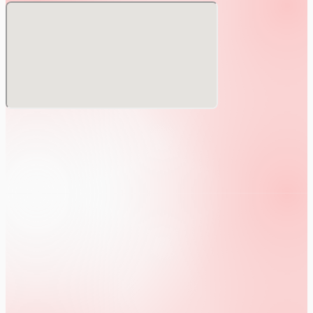
チケットが必要になります)
なお、女性・学生のお客様が誤ってチケットをご購入された
場合は、返金対応を行いませんので、あらかじめご了承くだ
さい。
＜入場呼び出し順＞
①VIPチケット→②一般チケット→③女性・学生→④当日券
※③のお客様はチケットのご購入は不要です。会場受付でお
申し出ください。学生の方はエントランスで学生証のご提示
をお願いいたします。
【ABCIDOLに関する注意事項】
本公演を開催するにあたり、下記ご案内と注意事項を必ずよ
くご確認いただき、同意いただけた方のみチケットをご購入
いただけます。
※本注意事項は予告なく変更する場合がありますので予めご
了承下さい。
※また、公演内容の変更・延期・遅延、出演者のキャンセル
や変更の場合、チケットの払い戻し、また会場までの旅費等
（キャンセル料含）の補償は一切いたしません。
※公演が中止となった場合は払い戻しいたします。