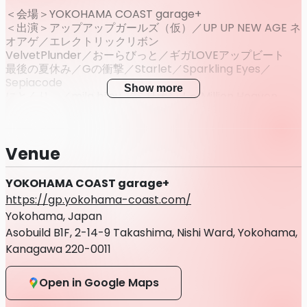
＜会場＞YOKOHAMA COAST garage+
＜出演＞アップアップガールズ（仮）／UP UP NEW AGE ネ
オアゲ／エレクトリックリボン
VelvetPlunder／おーらびっと／ギガLOVEアップビート
最後の夏休み／Gの衝撃／Starlet／Sparkling Eyes／
Sepiacode
Show more
にとくり。／mila bijou ／ミリオン！〜Million Heaven
Tokyo〜
メモワールパルファム／MOMENT COLLECTION／ゆにきゅ
ーと／ルートプリュフォール／Rociena
Venue
愛♡きゃっち／AZの理由／らびゅあたっく。
YOKOHAMA COAST garage+
＜チケット情報＞
https://gp.yokohama-coast.com/
・前売券
Yokohama, Japan
VIP10,000円／一般2500円
・当日券
Asobuild B1F, 2-14-9 Takashima, Nishi Ward, Yokohama,
VIP11,000円／一般3500円
Kanagawa 220-0011
※入場時別途ドリンク代がかかります
Open in Google Maps
※VIPチケットは前方VIP専用エリアにて観覧いただけます
※女性入場無料・学生入場無料
(VIPエリアへの入場はVIP